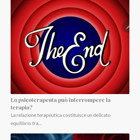
Lo psicoterapeu­ta può interrompere la
terapia?
La relazione terapeutica costituisce un delicato
equilibrio tra…