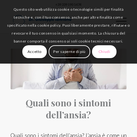
+39 339 190 1474
Questo sito web utilizza cookie o tecnologie simili per finalità
tecniche e, con il tuo consenso, anche per altre finalità come
specificato nella cookie policy. Puoi liberamente prestare, rifiutare o
revocare il tuo consenso in qualsiasi momento. La chiusura del
banner comporta il consenso ai soli cookie tecnici necessari.
Accetto
Per saperne di più
Chiudi
Quali sono i sintomi
dell’ansia?
Quali sono i sintomi dell’ansia? L’ansia è come un