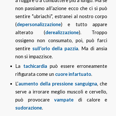
a fuggire o a combattere più a lungo. Ma se
non passiamo all’azione ecco che ci si può
sentire “ubriachi”, estranei al nostro corpo
(
depersonalizzazione
) e tutto appare
alterato (
derealizzazione
). Troppo
ossigeno non consumato, poi, può farci
sentire
sull’orlo della pazzia
. Ma di ansia
non si impazzisce.
La
tachicardia
può essere erroneamente
rifigurata come un
cuore infartuato
.
L’
aumento della pressione sanguigna
, che
serve a irrorare meglio muscoli e cervello,
può provocare
vampate
di calore e
sudorazione
.