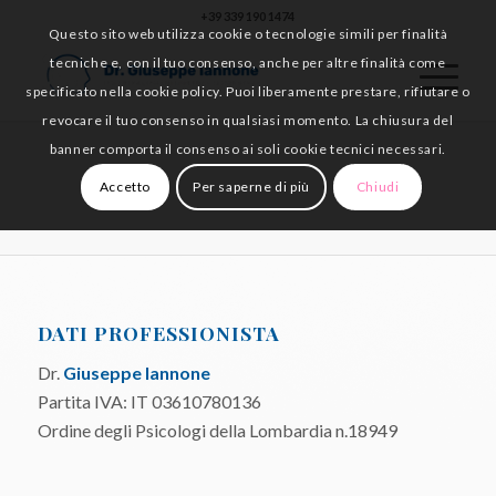
+39 339 190 1474
Questo sito web utilizza cookie o tecnologie simili per finalità
tecniche e, con il tuo consenso, anche per altre finalità come
specificato nella cookie policy. Puoi liberamente prestare, rifiutare o
revocare il tuo consenso in qualsiasi momento. La chiusura del
banner comporta il consenso ai soli cookie tecnici necessari.
Accetto
Per saperne di più
Chiudi
DATI PROFESSIONISTA
Dr.
Giuseppe Iannone
Partita IVA: IT 03610780136
Ordine degli Psicologi della Lombardia n.18949