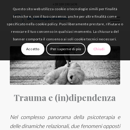
+39 339 190 1474
Questo sito web utilizza cookie o tecnologie simili per finalità
tecniche e, con il tuo consenso, anche per altre finalità come
specificato nella cookie policy. Puoi liberamente prestare, rifiutare o
revocare il tuo consenso in qualsiasi momento. La chiusura del
banner comporta il consenso ai soli cookie tecnici necessari.
Accetto
Per saperne di più
Chiudi
Trauma e (in)dipendenza
Nel complesso panorama della psicoterapia e
delle dinamiche relazionali, due fenomeni opposti