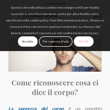
+39 339 190 1474
Questo sito web utilizza cookie o tecnologie simili per finalità
tecniche e, con il tuo consenso, anche per altre finalità come
specificato nella cookie policy. Puoi liberamente prestare, rifiutare o
revocare il tuo consenso in qualsiasi momento. La chiusura del
banner comporta il consenso ai soli cookie tecnici necessari.
Accetto
Per saperne di più
Chiudi
Come riconoscere cosa ci
dice il corpo?
La saggezza del corpo
è un concetto