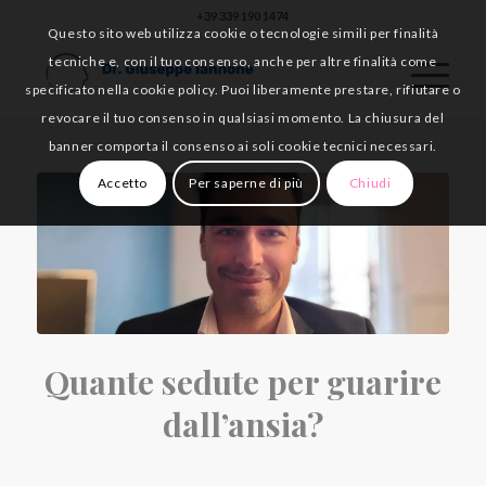
+39 339 190 1474
Questo sito web utilizza cookie o tecnologie simili per finalità
tecniche e, con il tuo consenso, anche per altre finalità come
specificato nella cookie policy. Puoi liberamente prestare, rifiutare o
revocare il tuo consenso in qualsiasi momento. La chiusura del
banner comporta il consenso ai soli cookie tecnici necessari.
Accetto
Per saperne di più
Chiudi
Quante sedute per guarire
dall’ansia?