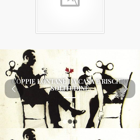
COPPIE LONTANE DA CASA E RISCHIO
SOLITUDINE
Succ
1
2
3