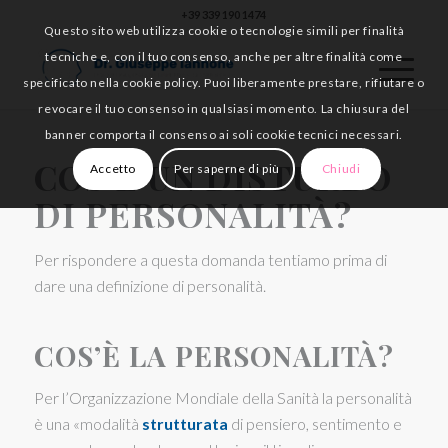
+39 339 190 1474
Questo sito web utilizza cookie o tecnologie simili per finalità
tecniche e, con il tuo consenso, anche per altre finalità come
specificato nella cookie policy. Puoi liberamente prestare, rifiutare o
revocare il tuo consenso in qualsiasi momento. La chiusura del
banner comporta il consenso ai soli cookie tecnici necessari.
COS’È UN DISTURBO
Accetto
Per saperne di più
Chiudi
DI PERSONALITÀ?
Per rispondere a questa domanda tentiamo prima di
dare una definizione di personalità.
COS’È LA PERSONALITÀ?
Per l’Organizzazione Mondiale della Sanità la personalità
è una «modalità
strutturata
di pensiero, sentimento e