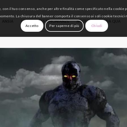
e, con il tuo consenso, anche per altre finalità come specificato nella cookie 
momento. La chiusura del banner comporta il consenso ai soli cookie tecnici 
ANSIA
BLOG
TESTIMONIANZE
NUOVO? INIZIA DA QUA
Accetto
Per saperne di più
Chiudi