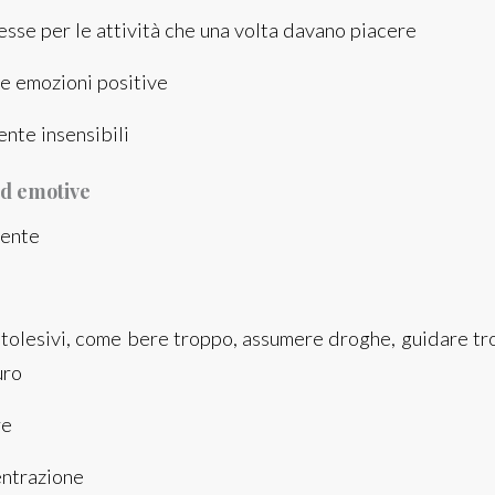
sse per le attività che una volta davano piacere
re emozioni positive
nte insensibili
ed emotive
mente
olesivi, come bere troppo, assumere droghe, guidare t
uro
re
entrazione