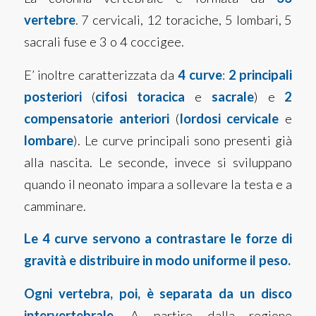
vertebre
. 7 cervicali, 12 toraciche, 5 lombari, 5
sacrali fuse e 3 o 4 coccigee.
E’ inoltre caratterizzata da
4 curve
:
2 principali
posteriori
(
cifosi toracica
e
sacrale
) e
2
compensatorie anteriori
(
lordosi cervicale
e
lombare
). Le curve principali sono presenti già
alla nascita. Le seconde, invece si sviluppano
quando il neonato impara a sollevare la testa e a
camminare.
Le 4 curve servono a contrastare le forze di
gravità e distribuire in modo uniforme il peso.
Ogni vertebra, poi, è separata da un disco
intervertebrale.
A partire dalla regione